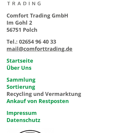
Comfort Trading GmbH
Im Gohl 2
56751 Polch
Tel.: 02654 96 40 33
mail@comforttrading.de
Navigation
Startseite
überspringen
Über Uns
Navigation
Sammlung
überspringen
Sortierung
Recycling und Vermarktung
Ankauf von Restposten
Navigation
Impressum
überspringen
Datenschutz